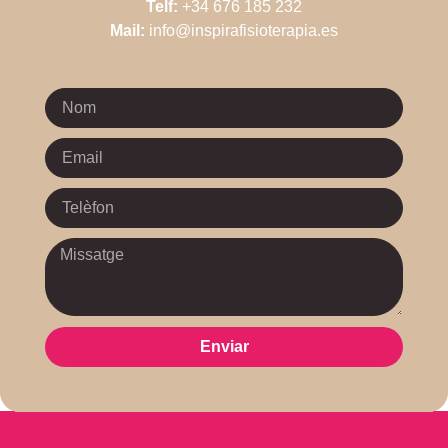
Telf:
+34 676 185 232
Mail:
info@inspirafisioterapia.es
Enviar