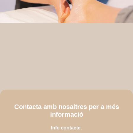
Contacta amb nosaltres per a més
informació
Info contacte: