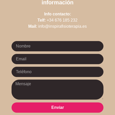
información
Info contacto:
Telf:
+34 676 185 232
Mail:
info@inspirafisioterapia.es
Enviar