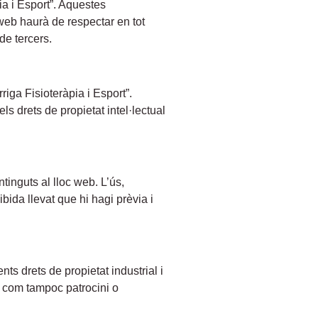
ia i Esport”. Aquestes
 web haurà de respectar en tot
 de tercers.
riga Fisioteràpia i Esport”.
s drets de propietat intel·lectual
ntinguts al lloc web. L’ús,
bida llevat que hi hagi prèvia i
nts drets de propietat industrial i
s, com tampoc patrocini o