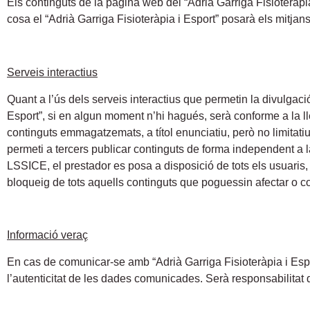
Els continguts de la pàgina web del “Adrià Garriga Fisioteràpia
cosa el “Adrià Garriga Fisioteràpia i Esport” posarà els mitja
Serveis interactius
Quant a l’ús dels serveis interactius que permetin la divulgaci
Esport”, si en algun moment n’hi hagués, serà conforme a la lle
continguts emmagatzemats, a títol enunciatiu, però no limitati
permeti a tercers publicar continguts de forma independent a l
LSSICE, el prestador es posa a disposició de tots els usuaris, A
bloqueig de tots aquells continguts que poguessin afectar o cont
Informació veraç
En cas de comunicar-se amb “Adrià Garriga Fisioteràpia i Esport
l’autenticitat de les dades comunicades. Serà responsabilitat de