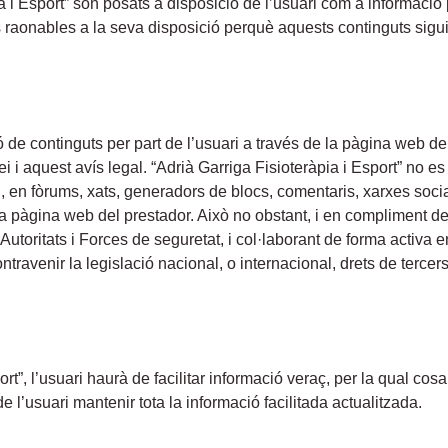
 i Esport” són posats a disposició de l’usuari com a informació p
ns raonables a la seva disposició perquè aquests continguts sigui
ó de continguts per part de l’usuari a través de la pàgina web del
i i aquest avís legal. “Adrià Garriga Fisioteràpia i Esport” no es
u, en fòrums, xats, generadors de blocs, comentaris, xarxes socia
a pàgina web del prestador. Això no obstant, i en compliment del 
utoritats i Forces de seguretat, i col·laborant de forma activa en
ravenir la legislació nacional, o internacional, drets de tercers
”, l’usuari haurà de facilitar informació veraç, per la qual cosa
 l’usuari mantenir tota la informació facilitada actualitzada.