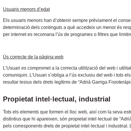
Usuaris menors d’edat
Els usuaris menors han d’obtenir sempre prèviament el consenti
determinació dels continguts a què accedeix un menor és respon
per internet es recomana l’ús de programes o filtres que limitin
Ús correcte de la pàgina web
L’Usuari es compromet a la correcta utilització del web i utilita
comuniquin. L’Usuari s’obliga a l’ús exclusiu del web i tots els s
resultar lesius dels drets legítims de “Adrià Garriga Fisioteràp
Propietat intel·lectual, industrial
Tots els elements que formen el lloc web, així com la seva estru
distintius que hi apareixen, són propietat intel·lectual de “Adrià
pels corresponents drets de propietat intel·lectual i industrial.