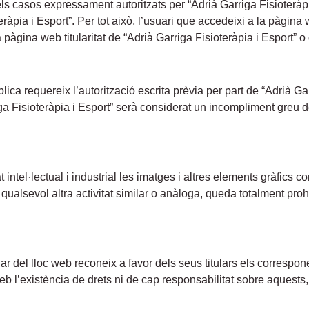
ls casos expressament autoritzats per “Adrià Garriga Fisioteràp
ràpia i Esport”. Per tot això, l’usuari que accedeixi a la pàgina
a pàgina web titularitat de “Adrià Garriga Fisioteràpia i Esport” o
lica requereix l’autorització escrita prèvia per part de “Adrià Gar
a Fisioteràpia i Esport” serà considerat un incompliment greu del
ntel·lectual i industrial les imatges i altres elements gràfics co
qualsevol altra activitat similar o anàloga, queda totalment prohi
lar del lloc web reconeix a favor dels seus titulars els correspone
web l’existència de drets ni de cap responsabilitat sobre aquest