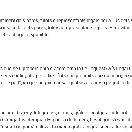
ment dels pares, tutors o representants legals per a l’ús dels s
sabilitat dels pares, tutors o representants legals. Per evitar 
 el contingut disponible.
ts que se li proporcionin d’acord amb la llei, aquest Avís Legal i 
eus continguts, per a fins lícits i no prohibits que no infringeixin
ia i Esport”, i/o que puguin causar qualsevol dany o perjudici de
ctura, disseny, fotografies, icones, gràfics, imatges, codi font, 
 Garriga Fisioteràpia i Esport” o de tercers, llevat que s’especifiq
 L’usuari no podrà utilitzar la marca gràfica o qualsevol altre sign