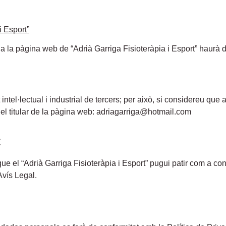
i Esport”
a la pàgina web de “Adrià Garriga Fisioteràpia i Esport” haurà d
t intel·lectual i industrial de tercers; per això, si considereu qu
 el titular de la pàgina web: adriagarriga@hotmail.com
t
que el “Adrià Garriga Fisioteràpia i Esport” pugui patir com a 
vís Legal.